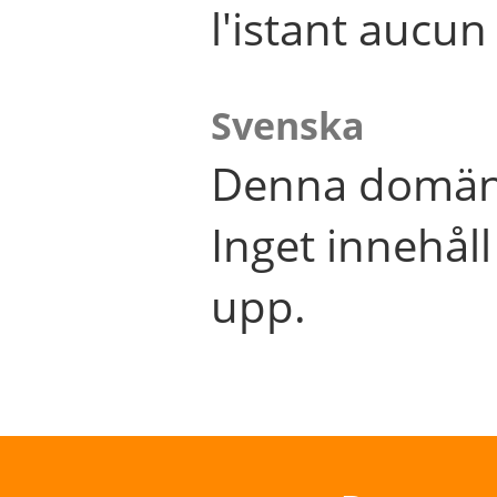
l'istant aucu
Svenska
Denna domän 
Inget innehål
upp.